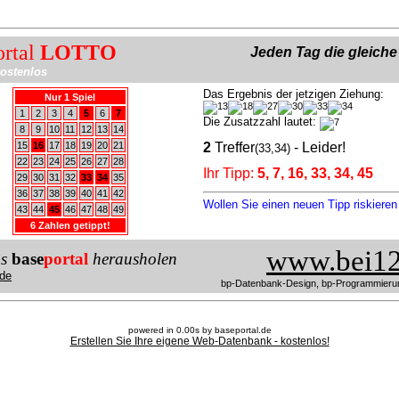
ortal
LOTTO
Jeden Tag die gleich
ostenlos
Das Ergebnis der jetzigen Ziehung:
Nur 1 Spiel
1
2
3
4
5
6
7
Die Zusatzzahl lautet:
8
9
10
11
12
13
14
15
16
17
18
19
20
21
2
Treffer
- Leider!
(33,34)
22
23
24
25
26
27
28
Ihr Tipp:
5, 7, 16, 33, 34, 45
29
30
31
32
33
34
35
36
37
38
39
40
41
42
Wollen Sie einen neuen Tipp riskiere
43
44
45
46
47
48
49
6 Zahlen getippt!
www.bei12
us
base
portal
herausholen
de
bp-Datenbank-Design, bp-Programmieru
powered in 0.00s by baseportal.de
Erstellen Sie Ihre eigene Web-Datenbank - kostenlos!