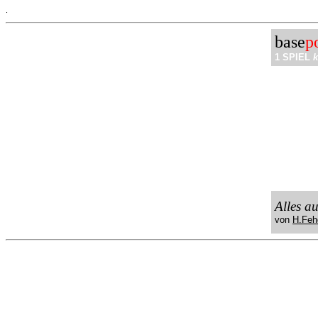
.
base
p
1 SPIEL
k
Alles a
von
H.Feh