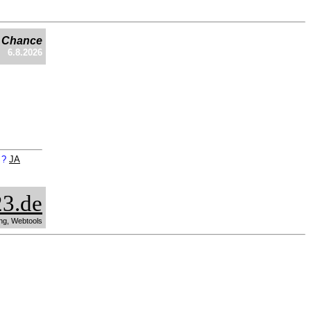
e Chance
6.8.2026
n ?
JA
3.de
ng, Webtools