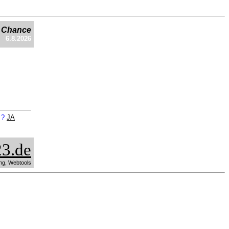
e Chance
6.8.2026
n ?
JA
3.de
ng, Webtools