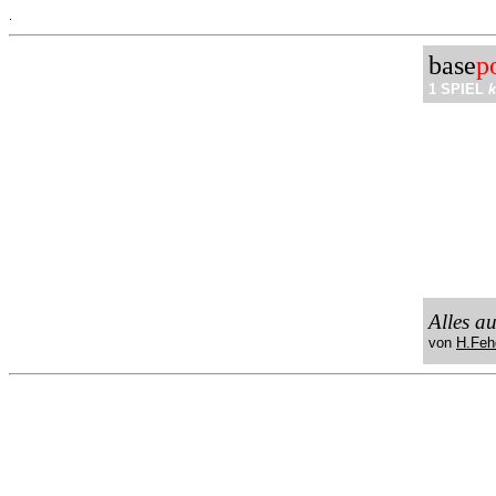
.
base
p
1 SPIEL
k
Alles a
von
H.Feh