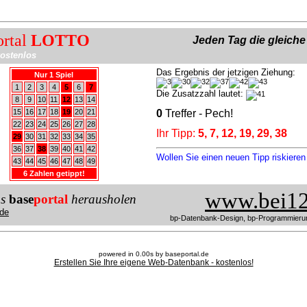
ortal
LOTTO
Jeden Tag die gleich
ostenlos
Das Ergebnis der jetzigen Ziehung:
Nur 1 Spiel
1
2
3
4
5
6
7
Die Zusatzzahl lautet:
8
9
10
11
12
13
14
15
16
17
18
19
20
21
0
Treffer - Pech!
22
23
24
25
26
27
28
Ihr Tipp:
5, 7, 12, 19, 29, 38
29
30
31
32
33
34
35
36
37
38
39
40
41
42
Wollen Sie einen neuen Tipp riskiere
43
44
45
46
47
48
49
6 Zahlen getippt!
www.bei12
us
base
portal
herausholen
de
bp-Datenbank-Design, bp-Programmieru
powered in 0.00s by baseportal.de
Erstellen Sie Ihre eigene Web-Datenbank - kostenlos!