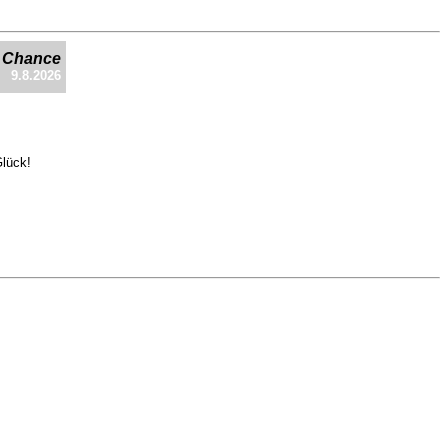
e Chance
9.8.2026
Glück!