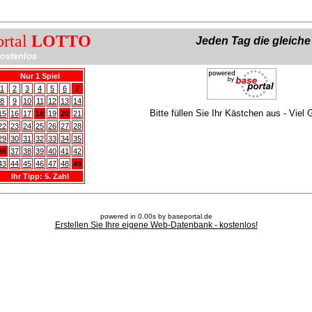
ortal
LOTTO
Jeden Tag die gleich
ostenlos
Nur 1 Spiel
1
2
3
4
5
6
7
8
9
10
11
12
13
14
Bitte füllen Sie Ihr Kästchen aus - Viel 
15
16
17
18
19
20
21
22
23
24
25
26
27
28
29
30
31
32
33
34
35
36
37
38
39
40
41
42
43
44
45
46
47
48
49
Ihr Tipp: 5. Zahl
powered in 0.00s by baseportal.de
Erstellen Sie Ihre eigene Web-Datenbank - kostenlos!