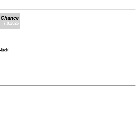
e Chance
7.8.2026
Glück!