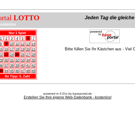
ortal
LOTTO
Jeden Tag die gleich
ostenlos
Nur 1 Spiel
1
2
3
4
5
6
7
8
9
10
11
12
13
14
Bitte füllen Sie Ihr Kästchen aus - Viel 
15
16
17
18
19
20
21
22
23
24
25
26
27
28
29
30
31
32
33
34
35
36
37
38
39
40
41
42
43
44
45
46
47
48
49
Ihr Tipp: 5. Zahl
powered in 0.01s by baseportal.de
Erstellen Sie Ihre eigene Web-Datenbank - kostenlos!