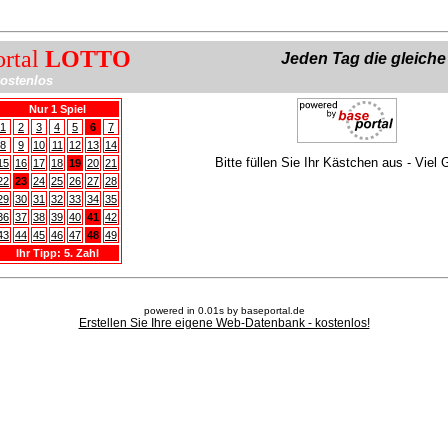
ortal
LOTTO
Jeden Tag die gleich
ostenlos
Nur 1 Spiel
1
2
3
4
5
6
7
8
9
10
11
12
13
14
Bitte füllen Sie Ihr Kästchen aus - Viel 
15
16
17
18
19
20
21
22
23
24
25
26
27
28
29
30
31
32
33
34
35
36
37
38
39
40
41
42
43
44
45
46
47
48
49
Ihr Tipp: 5. Zahl
powered in 0.01s by baseportal.de
Erstellen Sie Ihre eigene Web-Datenbank - kostenlos!