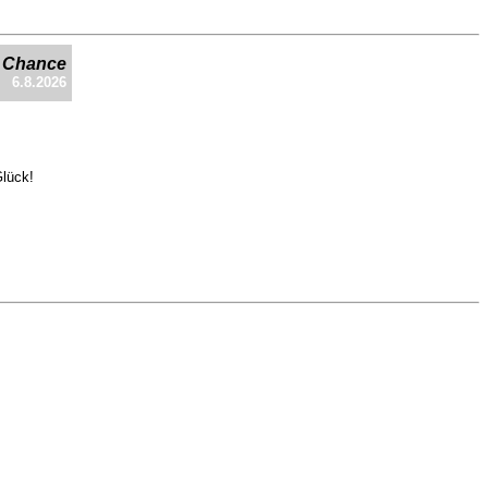
e Chance
6.8.2026
Glück!