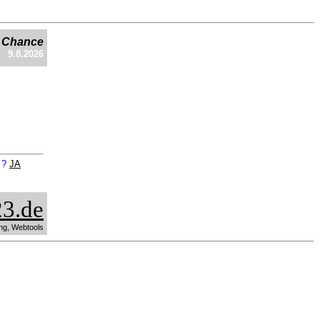
e Chance
9.8.2026
n ?
JA
3.de
ng, Webtools