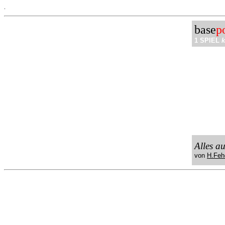
.
base
p
1 SPIEL
k
Alles a
von
H.Feh