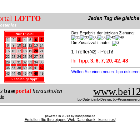
ortal
LOTTO
Jeden Tag die gleich
ostenlos
Das Ergebnis der jetzigen Ziehung:
Nur 1 Spiel
1
2
3
4
5
6
7
Die Zusatzzahl lautet:
8
9
10
11
12
13
14
15
16
17
18
19
20
21
1
Treffer
- Pech!
(42)
22
23
24
25
26
27
28
Ihr Tipp:
3, 6, 7, 20, 42, 48
29
30
31
32
33
34
35
36
37
38
39
40
41
42
Wollen Sie einen neuen Tipp riskiere
43
44
45
46
47
48
49
6 Zahlen getippt!
www.bei12
us
base
portal
herausholen
de
bp-Datenbank-Design, bp-Programmieru
powered in 0.01s by baseportal.de
Erstellen Sie Ihre eigene Web-Datenbank - kostenlos!