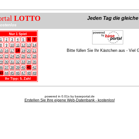
ortal
LOTTO
Jeden Tag die gleich
ostenlos
Nur 1 Spiel
1
2
3
4
5
6
7
8
9
10
11
12
13
14
Bitte füllen Sie Ihr Kästchen aus - Viel 
15
16
17
18
19
20
21
22
23
24
25
26
27
28
29
30
31
32
33
34
35
36
37
38
39
40
41
42
43
44
45
46
47
48
49
Ihr Tipp: 5. Zahl
powered in 0.01s by baseportal.de
Erstellen Sie Ihre eigene Web-Datenbank - kostenlos!