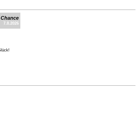
e Chance
7.8.2026
Glück!