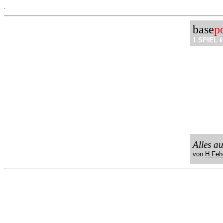
.
base
p
1 SPIEL
k
Alles a
von
H.Feh