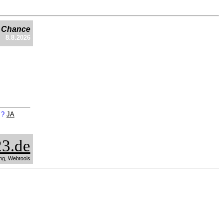
e Chance
8.8.2026
n ?
JA
3.de
ng, Webtools