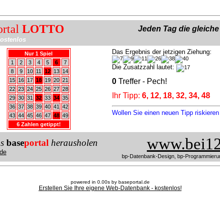
ortal
LOTTO
Jeden Tag die gleich
ostenlos
Das Ergebnis der jetzigen Ziehung:
Nur 1 Spiel
1
2
3
4
5
6
7
Die Zusatzzahl lautet:
8
9
10
11
12
13
14
15
16
17
18
19
20
21
0
Treffer - Pech!
22
23
24
25
26
27
28
Ihr Tipp:
6, 12, 18, 32, 34, 48
29
30
31
32
33
34
35
36
37
38
39
40
41
42
Wollen Sie einen neuen Tipp riskiere
43
44
45
46
47
48
49
6 Zahlen getippt!
www.bei12
us
base
portal
herausholen
de
bp-Datenbank-Design, bp-Programmieru
powered in 0.00s by baseportal.de
Erstellen Sie Ihre eigene Web-Datenbank - kostenlos!