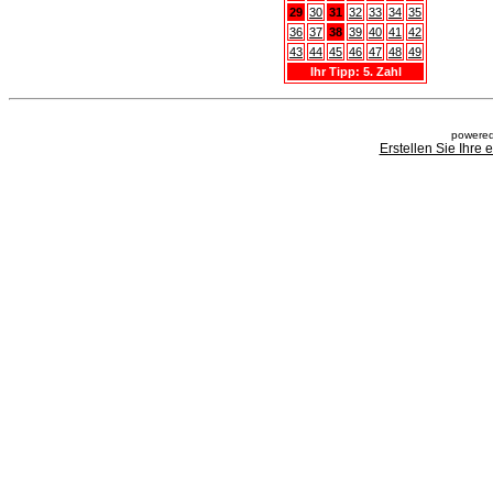
29
30
31
32
33
34
35
36
37
38
39
40
41
42
43
44
45
46
47
48
49
Ihr Tipp: 5. Zahl
powered
Erstellen Sie Ihre