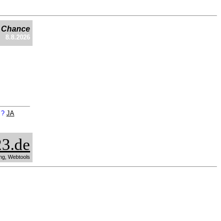
e Chance
8.8.2026
n ?
JA
3.de
ng, Webtools