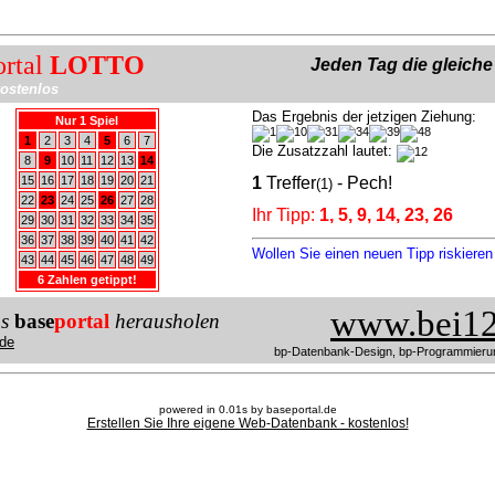
ortal
LOTTO
Jeden Tag die gleich
ostenlos
Das Ergebnis der jetzigen Ziehung:
Nur 1 Spiel
1
2
3
4
5
6
7
Die Zusatzzahl lautet:
8
9
10
11
12
13
14
15
16
17
18
19
20
21
1
Treffer
- Pech!
(1)
22
23
24
25
26
27
28
Ihr Tipp:
1, 5, 9, 14, 23, 26
29
30
31
32
33
34
35
36
37
38
39
40
41
42
Wollen Sie einen neuen Tipp riskiere
43
44
45
46
47
48
49
6 Zahlen getippt!
www.bei12
us
base
portal
herausholen
de
bp-Datenbank-Design, bp-Programmieru
powered in 0.01s by baseportal.de
Erstellen Sie Ihre eigene Web-Datenbank - kostenlos!