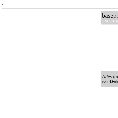
.
base
p
1 SPIEL
k
Alles a
von
H.Feh