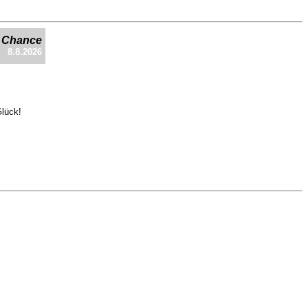
e Chance
8.8.2026
Glück!