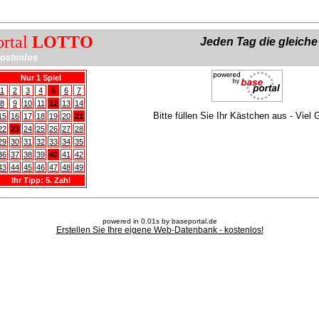
ortal
LOTTO
Jeden Tag die gleich
ostenlos
Nur 1 Spiel
1
2
3
4
5
6
7
8
9
10
11
12
13
14
Bitte füllen Sie Ihr Kästchen aus - Viel 
15
16
17
18
19
20
21
22
23
24
25
26
27
28
29
30
31
32
33
34
35
36
37
38
39
40
41
42
43
44
45
46
47
48
49
Ihr Tipp: 5. Zahl
powered in 0.01s by baseportal.de
Erstellen Sie Ihre eigene Web-Datenbank - kostenlos!