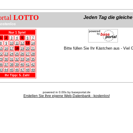
ortal
LOTTO
Jeden Tag die gleich
ostenlos
Nur 1 Spiel
1
2
3
4
5
6
7
8
9
10
11
12
13
14
Bitte füllen Sie Ihr Kästchen aus - Viel 
15
16
17
18
19
20
21
22
23
24
25
26
27
28
29
30
31
32
33
34
35
36
37
38
39
40
41
42
43
44
45
46
47
48
49
Ihr Tipp: 5. Zahl
powered in 0.00s by baseportal.de
Erstellen Sie Ihre eigene Web-Datenbank - kostenlos!