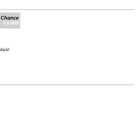
e Chance
8.8.2026
Glück!