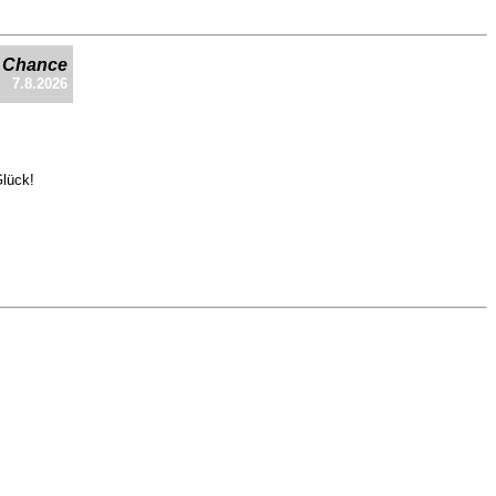
e Chance
7.8.2026
Glück!