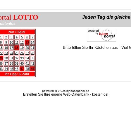
ortal
LOTTO
Jeden Tag die gleich
ostenlos
Nur 1 Spiel
1
2
3
4
5
6
7
8
9
10
11
12
13
14
Bitte füllen Sie Ihr Kästchen aus - Viel 
15
16
17
18
19
20
21
22
23
24
25
26
27
28
29
30
31
32
33
34
35
36
37
38
39
40
41
42
43
44
45
46
47
48
49
Ihr Tipp: 5. Zahl
powered in 0.02s by baseportal.de
Erstellen Sie Ihre eigene Web-Datenbank - kostenlos!