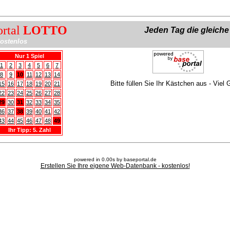
ortal
LOTTO
Jeden Tag die gleich
ostenlos
Nur 1 Spiel
1
2
3
4
5
6
7
8
9
10
11
12
13
14
Bitte füllen Sie Ihr Kästchen aus - Viel 
15
16
17
18
19
20
21
22
23
24
25
26
27
28
29
30
31
32
33
34
35
36
37
38
39
40
41
42
43
44
45
46
47
48
49
Ihr Tipp: 5. Zahl
powered in 0.00s by baseportal.de
Erstellen Sie Ihre eigene Web-Datenbank - kostenlos!