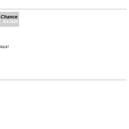
e Chance
8.8.2026
Glück!