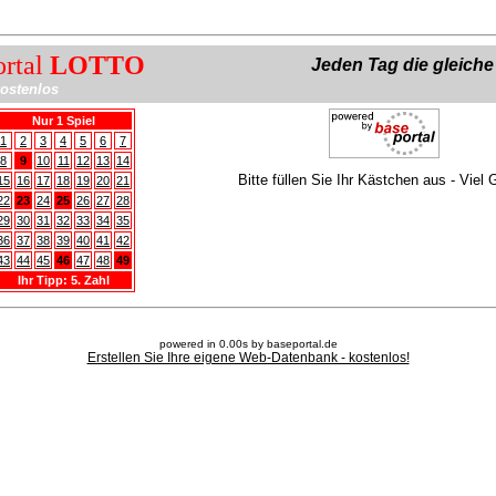
ortal
LOTTO
Jeden Tag die gleich
ostenlos
Nur 1 Spiel
1
2
3
4
5
6
7
8
9
10
11
12
13
14
Bitte füllen Sie Ihr Kästchen aus - Viel 
15
16
17
18
19
20
21
22
23
24
25
26
27
28
29
30
31
32
33
34
35
36
37
38
39
40
41
42
43
44
45
46
47
48
49
Ihr Tipp: 5. Zahl
powered in 0.00s by baseportal.de
Erstellen Sie Ihre eigene Web-Datenbank - kostenlos!