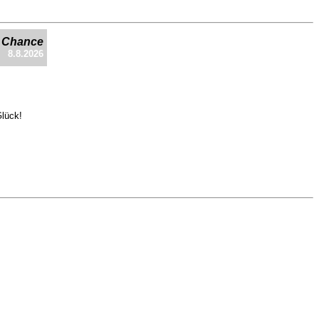
e Chance
8.8.2026
Glück!