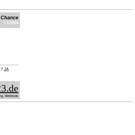
e Chance
7.8.2026
n ?
JA
3.de
ng, Webtools