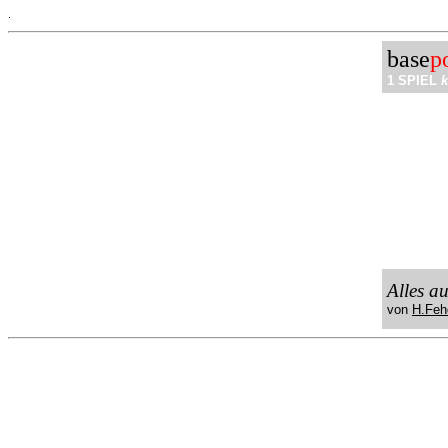
.
base
p
1 SPIEL
k
Alles a
von
H.Feh