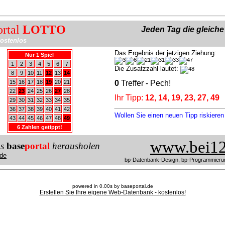
ortal
LOTTO
Jeden Tag die gleich
ostenlos
Das Ergebnis der jetzigen Ziehung:
Nur 1 Spiel
1
2
3
4
5
6
7
Die Zusatzzahl lautet:
8
9
10
11
12
13
14
15
16
17
18
19
20
21
0
Treffer - Pech!
22
23
24
25
26
27
28
Ihr Tipp:
12, 14, 19, 23, 27, 49
29
30
31
32
33
34
35
36
37
38
39
40
41
42
Wollen Sie einen neuen Tipp riskiere
43
44
45
46
47
48
49
6 Zahlen getippt!
www.bei12
us
base
portal
herausholen
de
bp-Datenbank-Design, bp-Programmieru
powered in 0.00s by baseportal.de
Erstellen Sie Ihre eigene Web-Datenbank - kostenlos!