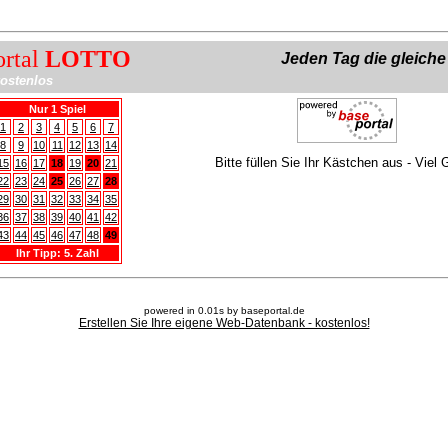
ortal
LOTTO
Jeden Tag die gleich
ostenlos
Nur 1 Spiel
1
2
3
4
5
6
7
8
9
10
11
12
13
14
Bitte füllen Sie Ihr Kästchen aus - Viel 
15
16
17
18
19
20
21
22
23
24
25
26
27
28
29
30
31
32
33
34
35
36
37
38
39
40
41
42
43
44
45
46
47
48
49
Ihr Tipp: 5. Zahl
powered in 0.01s by baseportal.de
Erstellen Sie Ihre eigene Web-Datenbank - kostenlos!