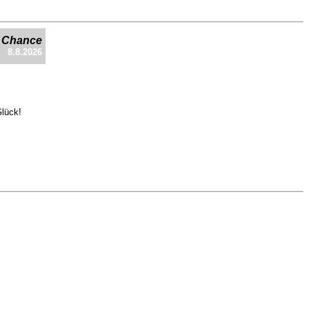
e Chance
8.8.2026
Glück!