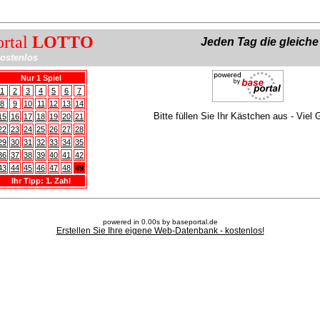
ortal
LOTTO
Jeden Tag die gleich
ostenlos
Nur 1 Spiel
1
2
3
4
5
6
7
8
9
10
11
12
13
14
Bitte füllen Sie Ihr Kästchen aus - Viel 
15
16
17
18
19
20
21
22
23
24
25
26
27
28
29
30
31
32
33
34
35
36
37
38
39
40
41
42
43
44
45
46
47
48
49
Ihr Tipp: 1. Zahl
powered in 0.00s by baseportal.de
Erstellen Sie Ihre eigene Web-Datenbank - kostenlos!