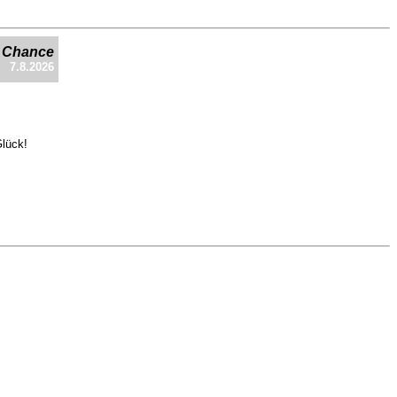
e Chance
7.8.2026
Glück!