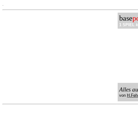
.
base
p
1 SPIEL
k
Alles a
von
H.Feh