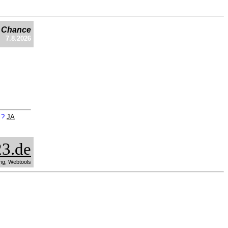
e Chance
7.8.2026
n ?
JA
3.de
ng, Webtools