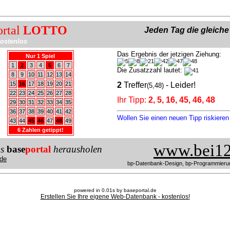
ortal
LOTTO
Jeden Tag die gleich
ostenlos
Das Ergebnis der jetzigen Ziehung:
Nur 1 Spiel
1
2
3
4
5
6
7
Die Zusatzzahl lautet:
8
9
10
11
12
13
14
15
16
17
18
19
20
21
2
Treffer
- Leider!
(5,48)
22
23
24
25
26
27
28
Ihr Tipp:
2, 5, 16, 45, 46, 48
29
30
31
32
33
34
35
36
37
38
39
40
41
42
Wollen Sie einen neuen Tipp riskiere
43
44
45
46
47
48
49
6 Zahlen getippt!
www.bei12
us
base
portal
herausholen
de
bp-Datenbank-Design, bp-Programmieru
powered in 0.01s by baseportal.de
Erstellen Sie Ihre eigene Web-Datenbank - kostenlos!