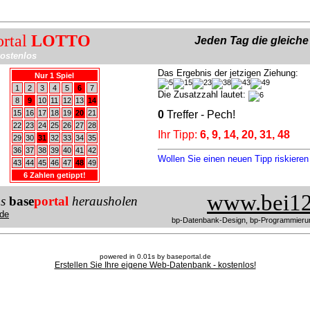
ortal
LOTTO
Jeden Tag die gleich
ostenlos
Das Ergebnis der jetzigen Ziehung:
Nur 1 Spiel
1
2
3
4
5
6
7
Die Zusatzzahl lautet:
8
9
10
11
12
13
14
15
16
17
18
19
20
21
0
Treffer - Pech!
22
23
24
25
26
27
28
Ihr Tipp:
6, 9, 14, 20, 31, 48
29
30
31
32
33
34
35
36
37
38
39
40
41
42
Wollen Sie einen neuen Tipp riskiere
43
44
45
46
47
48
49
6 Zahlen getippt!
www.bei12
us
base
portal
herausholen
de
bp-Datenbank-Design, bp-Programmieru
powered in 0.01s by baseportal.de
Erstellen Sie Ihre eigene Web-Datenbank - kostenlos!