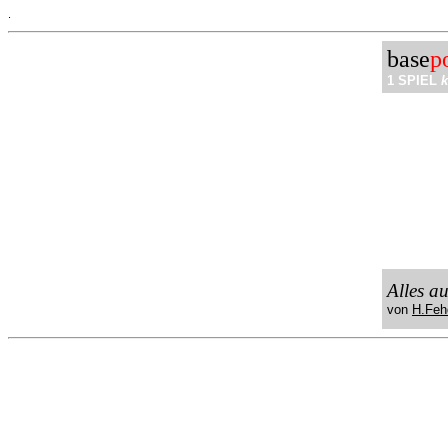
.
base
p
1 SPIEL
k
Alles a
von
H.Feh