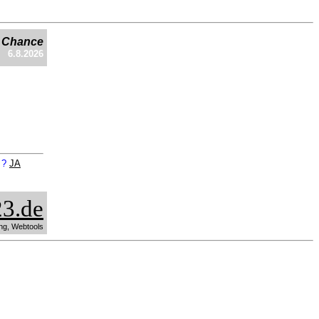
e Chance
6.8.2026
n ?
JA
3.de
ng, Webtools