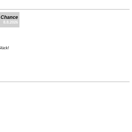
e Chance
8.8.2026
Glück!