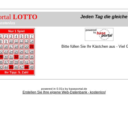
ortal
LOTTO
Jeden Tag die gleich
ostenlos
Nur 1 Spiel
1
2
3
4
5
6
7
8
9
10
11
12
13
14
Bitte füllen Sie Ihr Kästchen aus - Viel 
15
16
17
18
19
20
21
22
23
24
25
26
27
28
29
30
31
32
33
34
35
36
37
38
39
40
41
42
43
44
45
46
47
48
49
Ihr Tipp: 5. Zahl
powered in 0.01s by baseportal.de
Erstellen Sie Ihre eigene Web-Datenbank - kostenlos!