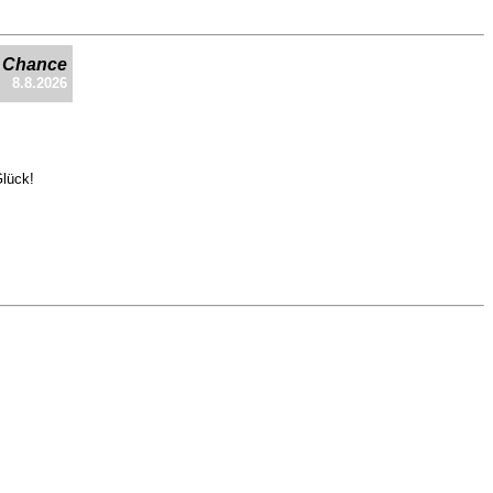
e Chance
8.8.2026
Glück!