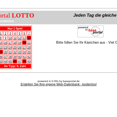
ortal
LOTTO
Jeden Tag die gleich
ostenlos
Nur 1 Spiel
1
2
3
4
5
6
7
8
9
10
11
12
13
14
Bitte füllen Sie Ihr Kästchen aus - Viel 
15
16
17
18
19
20
21
22
23
24
25
26
27
28
29
30
31
32
33
34
35
36
37
38
39
40
41
42
43
44
45
46
47
48
49
Ihr Tipp: 5. Zahl
powered in 0.00s by baseportal.de
Erstellen Sie Ihre eigene Web-Datenbank - kostenlos!