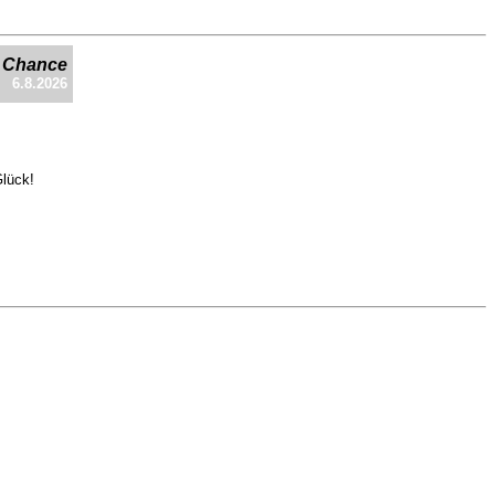
e Chance
6.8.2026
Glück!