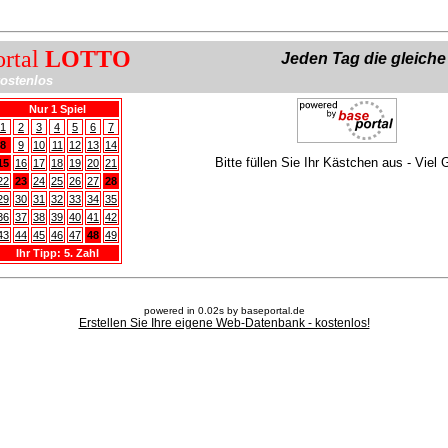
ortal
LOTTO
Jeden Tag die gleich
ostenlos
Nur 1 Spiel
1
2
3
4
5
6
7
8
9
10
11
12
13
14
Bitte füllen Sie Ihr Kästchen aus - Viel 
15
16
17
18
19
20
21
22
23
24
25
26
27
28
29
30
31
32
33
34
35
36
37
38
39
40
41
42
43
44
45
46
47
48
49
Ihr Tipp: 5. Zahl
powered in 0.02s by baseportal.de
Erstellen Sie Ihre eigene Web-Datenbank - kostenlos!