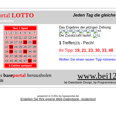
ortal
LOTTO
Jeden Tag die gleich
ostenlos
Das Ergebnis der jetzigen Ziehung:
Nur 1 Spiel
1
2
3
4
5
6
7
Die Zusatzzahl lautet:
8
9
10
11
12
13
14
15
16
17
18
19
20
21
1
Treffer
- Pech!
(23)
22
23
24
25
26
27
28
Ihr Tipp:
19, 21, 23, 30, 33, 48
29
30
31
32
33
34
35
36
37
38
39
40
41
42
Wollen Sie einen neuen Tipp riskiere
43
44
45
46
47
48
49
6 Zahlen getippt!
www.bei12
us
base
portal
herausholen
de
bp-Datenbank-Design, bp-Programmieru
powered in 0.00s by baseportal.de
Erstellen Sie Ihre eigene Web-Datenbank - kostenlos!