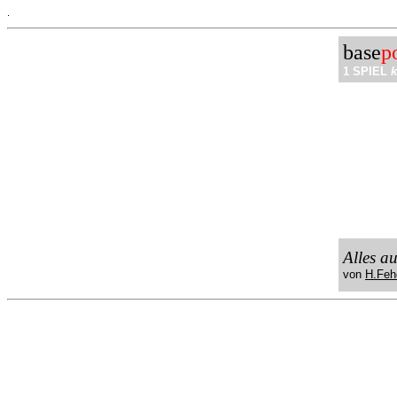
.
base
p
1 SPIEL
k
Alles a
von
H.Feh