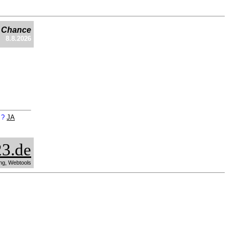
e Chance
8.8.2026
n ?
JA
3.de
ng, Webtools