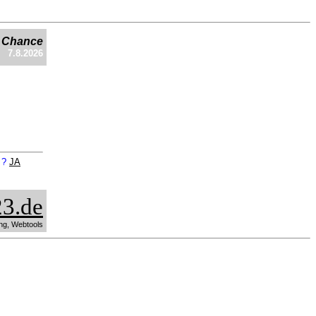
e Chance
7.8.2026
n ?
JA
3.de
ng, Webtools