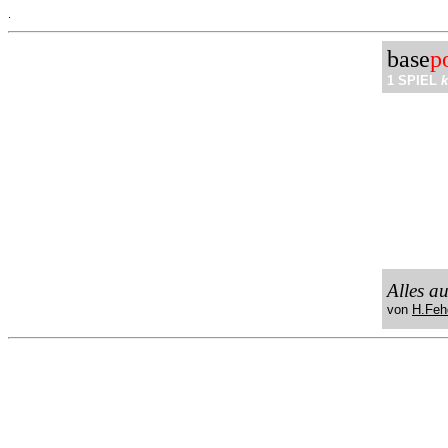
.
base
p
1 SPIEL
k
Alles a
von
H.Feh