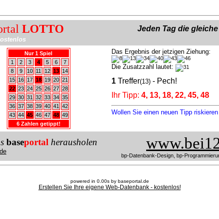
ortal
LOTTO
Jeden Tag die gleich
ostenlos
Das Ergebnis der jetzigen Ziehung:
Nur 1 Spiel
1
2
3
4
5
6
7
Die Zusatzzahl lautet:
8
9
10
11
12
13
14
15
16
17
18
19
20
21
1
Treffer
- Pech!
(13)
22
23
24
25
26
27
28
Ihr Tipp:
4, 13, 18, 22, 45, 48
29
30
31
32
33
34
35
36
37
38
39
40
41
42
Wollen Sie einen neuen Tipp riskiere
43
44
45
46
47
48
49
6 Zahlen getippt!
www.bei12
us
base
portal
herausholen
de
bp-Datenbank-Design, bp-Programmieru
powered in 0.00s by baseportal.de
Erstellen Sie Ihre eigene Web-Datenbank - kostenlos!