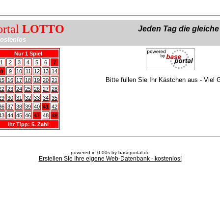
ortal
LOTTO
Jeden Tag die gleich
ostenlos
Nur 1 Spiel
1
2
3
4
5
6
7
8
9
10
11
12
13
14
Bitte füllen Sie Ihr Kästchen aus - Viel 
15
16
17
18
19
20
21
22
23
24
25
26
27
28
29
30
31
32
33
34
35
36
37
38
39
40
41
42
43
44
45
46
47
48
49
Ihr Tipp: 5. Zahl
powered in 0.00s by baseportal.de
Erstellen Sie Ihre eigene Web-Datenbank - kostenlos!