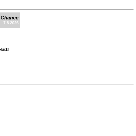
e Chance
7.8.2026
Glück!