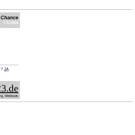
e Chance
7.8.2026
n ?
JA
3.de
ng, Webtools