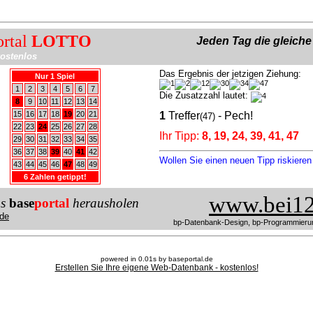
ortal
LOTTO
Jeden Tag die gleich
ostenlos
Das Ergebnis der jetzigen Ziehung:
Nur 1 Spiel
1
2
3
4
5
6
7
Die Zusatzzahl lautet:
8
9
10
11
12
13
14
15
16
17
18
19
20
21
1
Treffer
- Pech!
(47)
22
23
24
25
26
27
28
Ihr Tipp:
8, 19, 24, 39, 41, 47
29
30
31
32
33
34
35
36
37
38
39
40
41
42
Wollen Sie einen neuen Tipp riskiere
43
44
45
46
47
48
49
6 Zahlen getippt!
www.bei12
us
base
portal
herausholen
de
bp-Datenbank-Design, bp-Programmieru
powered in 0.01s by baseportal.de
Erstellen Sie Ihre eigene Web-Datenbank - kostenlos!