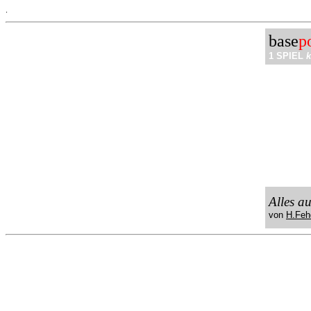
.
base
p
1 SPIEL
k
Alles a
von
H.Feh