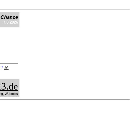
e Chance
7.8.2026
n ?
JA
3.de
ng, Webtools