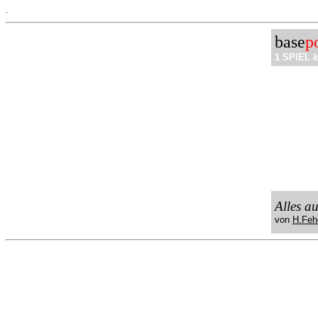
.
base
p
1 SPIEL
k
Alles a
von
H.Feh