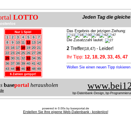
ortal
LOTTO
Jeden Tag die gleich
ostenlos
Das Ergebnis der jetzigen Ziehung:
Nur 1 Spiel
1
2
3
4
5
6
7
Die Zusatzzahl lautet:
8
9
10
11
12
13
14
15
16
17
18
19
20
21
2
Treffer
- Leider!
(18,47)
22
23
24
25
26
27
28
Ihr Tipp:
12, 18, 29, 33, 45, 47
29
30
31
32
33
34
35
36
37
38
39
40
41
42
Wollen Sie einen neuen Tipp riskiere
43
44
45
46
47
48
49
6 Zahlen getippt!
www.bei12
us
base
portal
herausholen
de
bp-Datenbank-Design, bp-Programmieru
powered in 0.00s by baseportal.de
Erstellen Sie Ihre eigene Web-Datenbank - kostenlos!