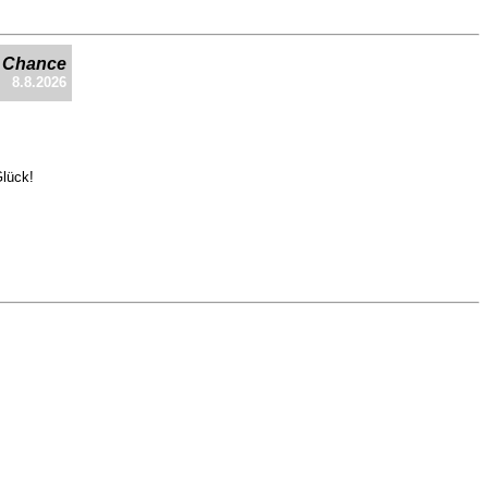
e Chance
8.8.2026
Glück!