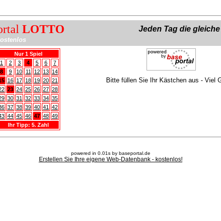
ortal
LOTTO
Jeden Tag die gleich
ostenlos
Nur 1 Spiel
1
2
3
4
5
6
7
8
9
10
11
12
13
14
Bitte füllen Sie Ihr Kästchen aus - Viel 
15
16
17
18
19
20
21
22
23
24
25
26
27
28
29
30
31
32
33
34
35
36
37
38
39
40
41
42
43
44
45
46
47
48
49
Ihr Tipp: 5. Zahl
powered in 0.01s by baseportal.de
Erstellen Sie Ihre eigene Web-Datenbank - kostenlos!