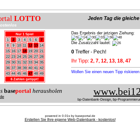
ortal
LOTTO
Jeden Tag die gleich
ostenlos
Das Ergebnis der jetzigen Ziehung:
Nur 1 Spiel
1
2
3
4
5
6
7
Die Zusatzzahl lautet:
8
9
10
11
12
13
14
15
16
17
18
19
20
21
0
Treffer - Pech!
22
23
24
25
26
27
28
Ihr Tipp:
2, 7, 12, 13, 18, 47
29
30
31
32
33
34
35
36
37
38
39
40
41
42
Wollen Sie einen neuen Tipp riskiere
43
44
45
46
47
48
49
6 Zahlen getippt!
www.bei12
us
base
portal
herausholen
de
bp-Datenbank-Design, bp-Programmieru
powered in 0.01s by baseportal.de
Erstellen Sie Ihre eigene Web-Datenbank - kostenlos!