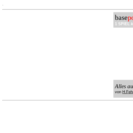
.
base
p
1 SPIEL
k
Alles a
von
H.Feh