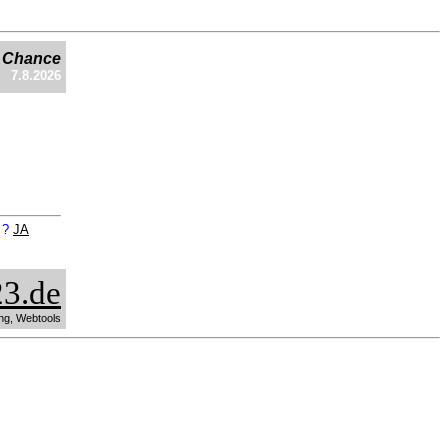
e Chance
7.8.2026
n ?
JA
3.de
ng, Webtools