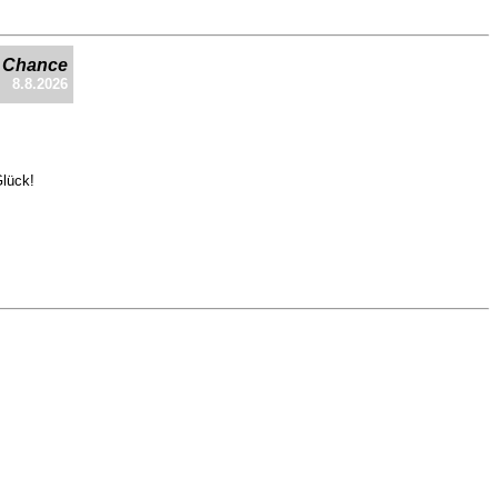
e Chance
8.8.2026
Glück!