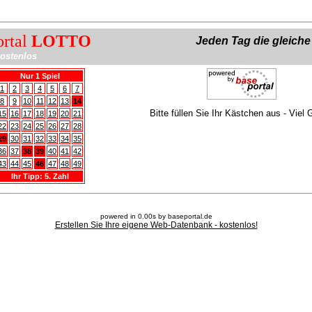
ortal
LOTTO
Jeden Tag die gleich
ostenlos
Nur 1 Spiel
1
2
3
4
5
6
7
8
9
10
11
12
13
14
Bitte füllen Sie Ihr Kästchen aus - Viel 
15
16
17
18
19
20
21
22
23
24
25
26
27
28
29
30
31
32
33
34
35
36
37
38
39
40
41
42
43
44
45
46
47
48
49
Ihr Tipp: 5. Zahl
powered in 0.00s by baseportal.de
Erstellen Sie Ihre eigene Web-Datenbank - kostenlos!