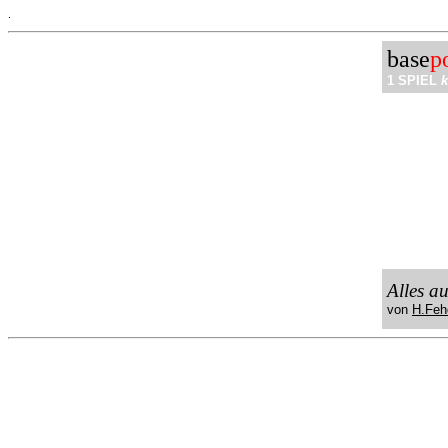
.
base
p
1 SPIEL
k
Alles a
von
H.Feh