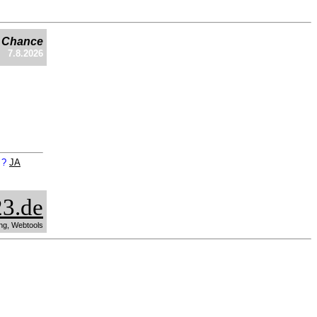
e Chance
7.8.2026
n ?
JA
3.de
ng, Webtools