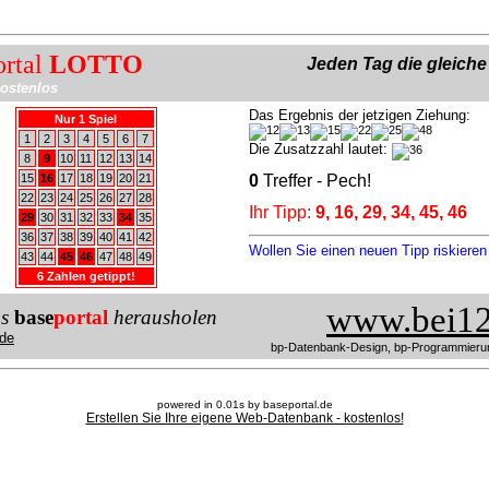
ortal
LOTTO
Jeden Tag die gleich
ostenlos
Das Ergebnis der jetzigen Ziehung:
Nur 1 Spiel
1
2
3
4
5
6
7
Die Zusatzzahl lautet:
8
9
10
11
12
13
14
15
16
17
18
19
20
21
0
Treffer - Pech!
22
23
24
25
26
27
28
Ihr Tipp:
9, 16, 29, 34, 45, 46
29
30
31
32
33
34
35
36
37
38
39
40
41
42
Wollen Sie einen neuen Tipp riskiere
43
44
45
46
47
48
49
6 Zahlen getippt!
www.bei12
us
base
portal
herausholen
de
bp-Datenbank-Design, bp-Programmieru
powered in 0.01s by baseportal.de
Erstellen Sie Ihre eigene Web-Datenbank - kostenlos!