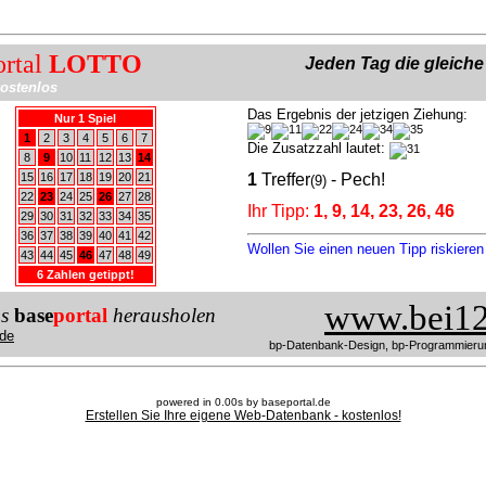
ortal
LOTTO
Jeden Tag die gleich
ostenlos
Das Ergebnis der jetzigen Ziehung:
Nur 1 Spiel
1
2
3
4
5
6
7
Die Zusatzzahl lautet:
8
9
10
11
12
13
14
15
16
17
18
19
20
21
1
Treffer
- Pech!
(9)
22
23
24
25
26
27
28
Ihr Tipp:
1, 9, 14, 23, 26, 46
29
30
31
32
33
34
35
36
37
38
39
40
41
42
Wollen Sie einen neuen Tipp riskiere
43
44
45
46
47
48
49
6 Zahlen getippt!
www.bei12
us
base
portal
herausholen
de
bp-Datenbank-Design, bp-Programmieru
powered in 0.00s by baseportal.de
Erstellen Sie Ihre eigene Web-Datenbank - kostenlos!