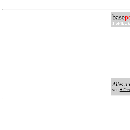
.
base
p
1 SPIEL
k
Alles a
von
H.Feh