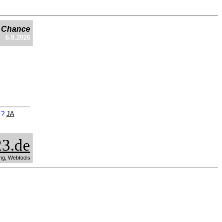
e Chance
6.8.2026
n ?
JA
3.de
ng, Webtools