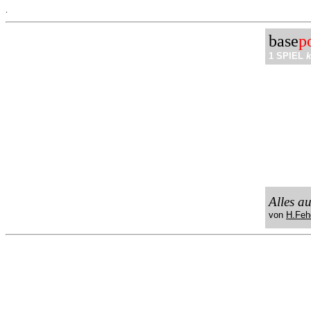
.
base
p
1 SPIEL
k
Alles a
von
H.Feh