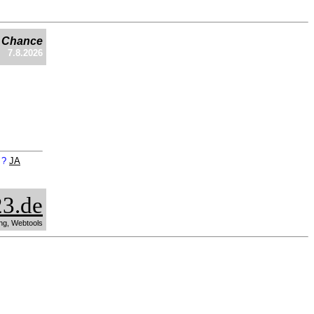
e Chance
7.8.2026
n ?
JA
3.de
ng, Webtools