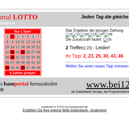
ortal
LOTTO
Jeden Tag die gleich
ostenlos
Das Ergebnis der jetzigen Ziehung:
Nur 1 Spiel
1
2
3
4
5
6
7
Die Zusatzzahl lautet:
8
9
10
11
12
13
14
15
16
17
18
19
20
21
2
Treffer
- Leider!
(2,23)
22
23
24
25
26
27
28
Ihr Tipp:
2, 23, 25, 30, 43, 46
29
30
31
32
33
34
35
36
37
38
39
40
41
42
Wollen Sie einen neuen Tipp riskiere
43
44
45
46
47
48
49
6 Zahlen getippt!
www.bei12
us
base
portal
herausholen
de
bp-Datenbank-Design, bp-Programmieru
powered in 0.01s by baseportal.de
Erstellen Sie Ihre eigene Web-Datenbank - kostenlos!