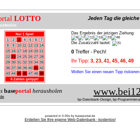
ortal
LOTTO
Jeden Tag die gleich
ostenlos
Das Ergebnis der jetzigen Ziehung:
Nur 1 Spiel
1
2
3
4
5
6
7
Die Zusatzzahl lautet:
8
9
10
11
12
13
14
15
16
17
18
19
20
21
0
Treffer - Pech!
22
23
24
25
26
27
28
Ihr Tipp:
3, 23, 41, 45, 46, 49
29
30
31
32
33
34
35
36
37
38
39
40
41
42
Wollen Sie einen neuen Tipp riskiere
43
44
45
46
47
48
49
6 Zahlen getippt!
www.bei12
us
base
portal
herausholen
de
bp-Datenbank-Design, bp-Programmieru
powered in 0.00s by baseportal.de
Erstellen Sie Ihre eigene Web-Datenbank - kostenlos!