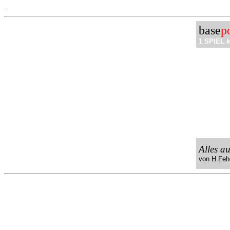
.
base
p
1 SPIEL
k
Alles a
von
H.Feh