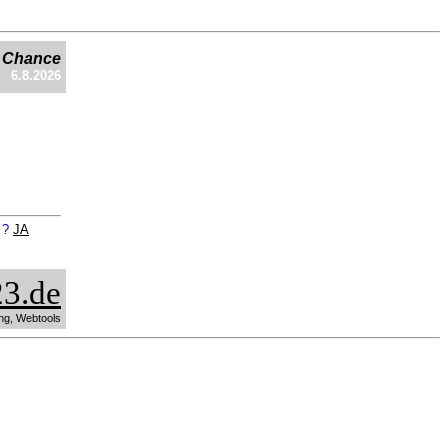
e Chance
6.8.2026
n ?
JA
3.de
ng, Webtools