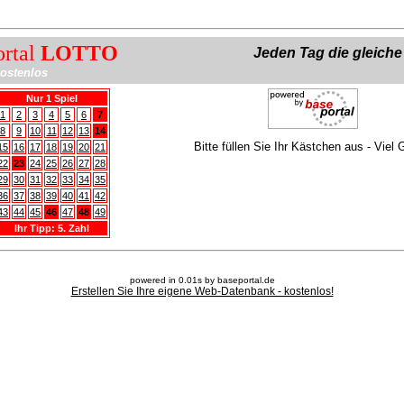
ortal
LOTTO
Jeden Tag die gleich
ostenlos
Nur 1 Spiel
1
2
3
4
5
6
7
8
9
10
11
12
13
14
Bitte füllen Sie Ihr Kästchen aus - Viel 
15
16
17
18
19
20
21
22
23
24
25
26
27
28
29
30
31
32
33
34
35
36
37
38
39
40
41
42
43
44
45
46
47
48
49
Ihr Tipp: 5. Zahl
powered in 0.01s by baseportal.de
Erstellen Sie Ihre eigene Web-Datenbank - kostenlos!