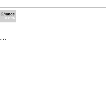
e Chance
8.8.2026
Glück!