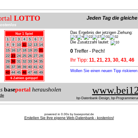
ortal
LOTTO
Jeden Tag die gleich
ostenlos
Das Ergebnis der jetzigen Ziehung:
Nur 1 Spiel
1
2
3
4
5
6
7
Die Zusatzzahl lautet:
8
9
10
11
12
13
14
15
16
17
18
19
20
21
0
Treffer - Pech!
22
23
24
25
26
27
28
Ihr Tipp:
11, 21, 23, 30, 43, 46
29
30
31
32
33
34
35
36
37
38
39
40
41
42
Wollen Sie einen neuen Tipp riskiere
43
44
45
46
47
48
49
6 Zahlen getippt!
www.bei12
us
base
portal
herausholen
de
bp-Datenbank-Design, bp-Programmieru
powered in 0.00s by baseportal.de
Erstellen Sie Ihre eigene Web-Datenbank - kostenlos!