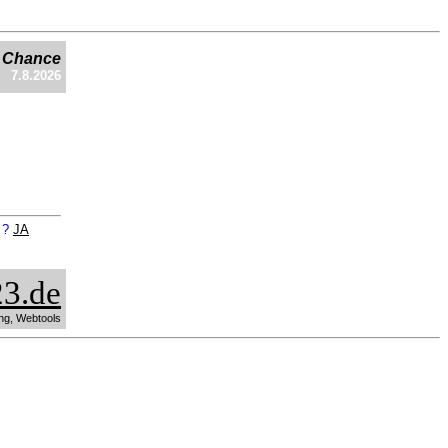
e Chance
7.8.2026
n ?
JA
3.de
ng, Webtools