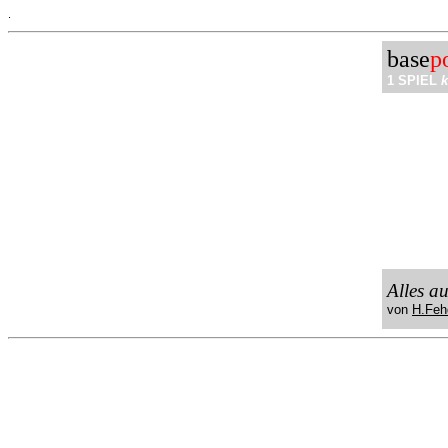
.
base
p
1 SPIEL
k
Alles a
von
H.Feh