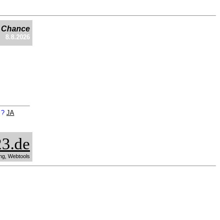
e Chance
8.8.2026
n ?
JA
3.de
ng, Webtools