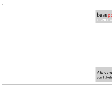
.
base
p
1 SPIEL
k
Alles a
von
H.Feh