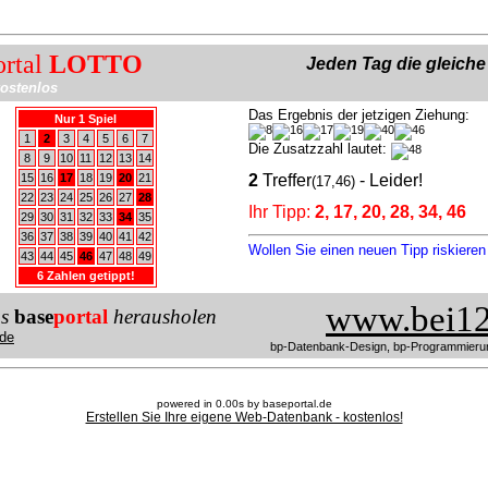
ortal
LOTTO
Jeden Tag die gleich
ostenlos
Das Ergebnis der jetzigen Ziehung:
Nur 1 Spiel
1
2
3
4
5
6
7
Die Zusatzzahl lautet:
8
9
10
11
12
13
14
15
16
17
18
19
20
21
2
Treffer
- Leider!
(17,46)
22
23
24
25
26
27
28
Ihr Tipp:
2, 17, 20, 28, 34, 46
29
30
31
32
33
34
35
36
37
38
39
40
41
42
Wollen Sie einen neuen Tipp riskiere
43
44
45
46
47
48
49
6 Zahlen getippt!
www.bei12
us
base
portal
herausholen
de
bp-Datenbank-Design, bp-Programmieru
powered in 0.00s by baseportal.de
Erstellen Sie Ihre eigene Web-Datenbank - kostenlos!