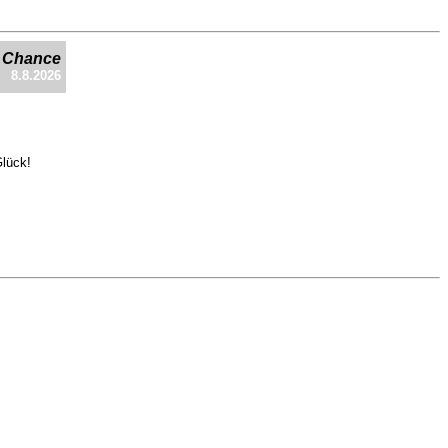
e Chance
8.8.2026
Glück!