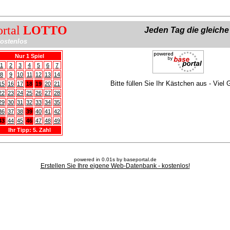
ortal
LOTTO
Jeden Tag die gleich
ostenlos
Nur 1 Spiel
1
2
3
4
5
6
7
8
9
10
11
12
13
14
Bitte füllen Sie Ihr Kästchen aus - Viel 
15
16
17
18
19
20
21
22
23
24
25
26
27
28
29
30
31
32
33
34
35
36
37
38
39
40
41
42
43
44
45
46
47
48
49
Ihr Tipp: 5. Zahl
powered in 0.01s by baseportal.de
Erstellen Sie Ihre eigene Web-Datenbank - kostenlos!