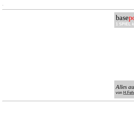
.
base
p
1 SPIEL
k
Alles a
von
H.Feh