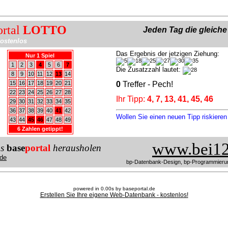
ortal
LOTTO
Jeden Tag die gleich
ostenlos
Das Ergebnis der jetzigen Ziehung:
Nur 1 Spiel
1
2
3
4
5
6
7
Die Zusatzzahl lautet:
8
9
10
11
12
13
14
15
16
17
18
19
20
21
0
Treffer - Pech!
22
23
24
25
26
27
28
Ihr Tipp:
4, 7, 13, 41, 45, 46
29
30
31
32
33
34
35
36
37
38
39
40
41
42
Wollen Sie einen neuen Tipp riskiere
43
44
45
46
47
48
49
6 Zahlen getippt!
www.bei12
us
base
portal
herausholen
de
bp-Datenbank-Design, bp-Programmieru
powered in 0.00s by baseportal.de
Erstellen Sie Ihre eigene Web-Datenbank - kostenlos!