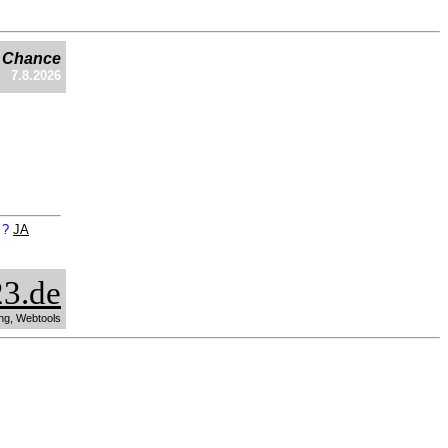
e Chance
7.8.2026
n ?
JA
3.de
ng, Webtools