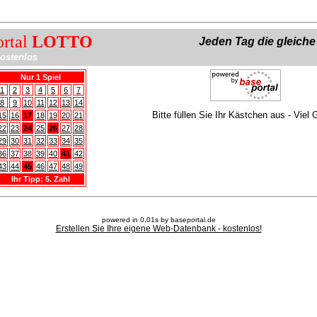
ortal
LOTTO
Jeden Tag die gleich
ostenlos
Nur 1 Spiel
1
2
3
4
5
6
7
8
9
10
11
12
13
14
Bitte füllen Sie Ihr Kästchen aus - Viel 
15
16
17
18
19
20
21
22
23
24
25
26
27
28
29
30
31
32
33
34
35
36
37
38
39
40
41
42
43
44
45
46
47
48
49
Ihr Tipp: 5. Zahl
powered in 0.01s by baseportal.de
Erstellen Sie Ihre eigene Web-Datenbank - kostenlos!