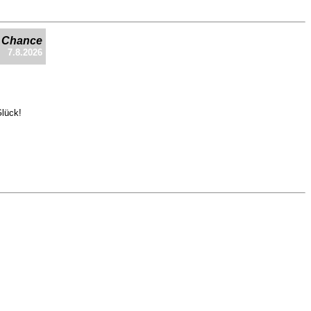
e Chance
7.8.2026
Glück!