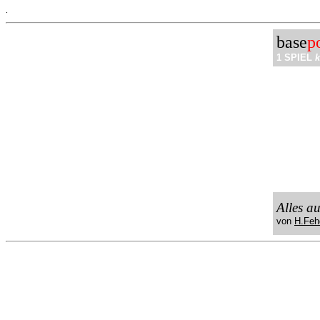
.
base
p
1 SPIEL
k
Alles a
von
H.Feh