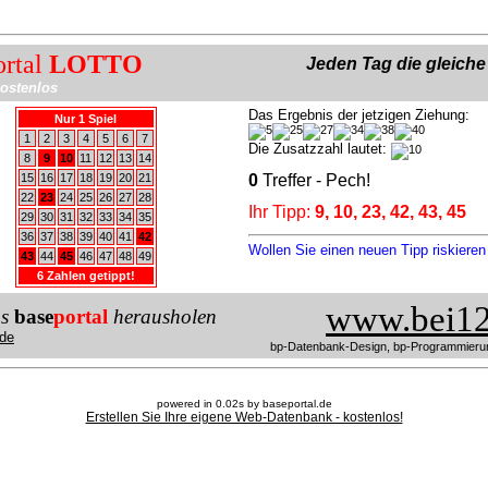
ortal
LOTTO
Jeden Tag die gleich
ostenlos
Das Ergebnis der jetzigen Ziehung:
Nur 1 Spiel
1
2
3
4
5
6
7
Die Zusatzzahl lautet:
8
9
10
11
12
13
14
15
16
17
18
19
20
21
0
Treffer - Pech!
22
23
24
25
26
27
28
Ihr Tipp:
9, 10, 23, 42, 43, 45
29
30
31
32
33
34
35
36
37
38
39
40
41
42
Wollen Sie einen neuen Tipp riskiere
43
44
45
46
47
48
49
6 Zahlen getippt!
www.bei12
us
base
portal
herausholen
de
bp-Datenbank-Design, bp-Programmieru
powered in 0.02s by baseportal.de
Erstellen Sie Ihre eigene Web-Datenbank - kostenlos!