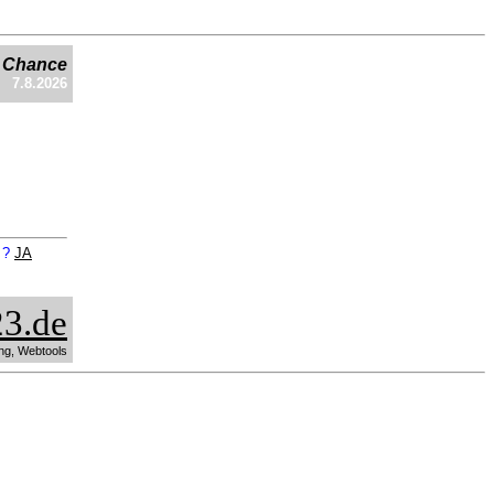
e Chance
7.8.2026
n ?
JA
3.de
ng, Webtools