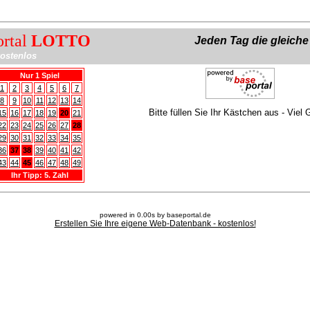
ortal
LOTTO
Jeden Tag die gleich
ostenlos
Nur 1 Spiel
1
2
3
4
5
6
7
8
9
10
11
12
13
14
Bitte füllen Sie Ihr Kästchen aus - Viel 
15
16
17
18
19
20
21
22
23
24
25
26
27
28
29
30
31
32
33
34
35
36
37
38
39
40
41
42
43
44
45
46
47
48
49
Ihr Tipp: 5. Zahl
powered in 0.00s by baseportal.de
Erstellen Sie Ihre eigene Web-Datenbank - kostenlos!