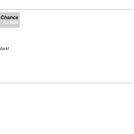
e Chance
6.8.2026
Glück!