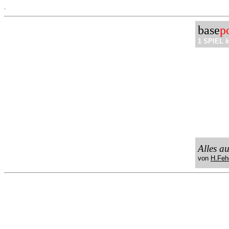
.
base
p
1 SPIEL
k
Alles a
von
H.Feh