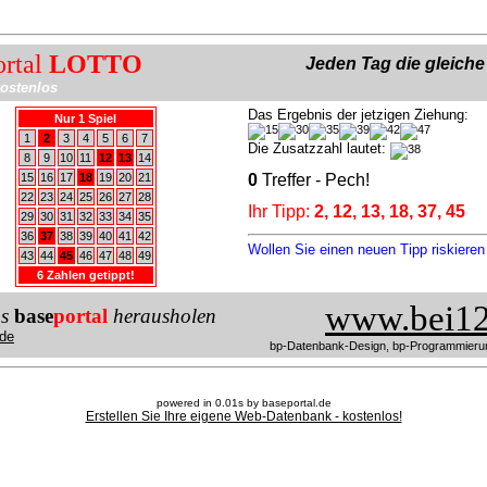
ortal
LOTTO
Jeden Tag die gleich
ostenlos
Das Ergebnis der jetzigen Ziehung:
Nur 1 Spiel
1
2
3
4
5
6
7
Die Zusatzzahl lautet:
8
9
10
11
12
13
14
15
16
17
18
19
20
21
0
Treffer - Pech!
22
23
24
25
26
27
28
Ihr Tipp:
2, 12, 13, 18, 37, 45
29
30
31
32
33
34
35
36
37
38
39
40
41
42
Wollen Sie einen neuen Tipp riskiere
43
44
45
46
47
48
49
6 Zahlen getippt!
www.bei12
us
base
portal
herausholen
de
bp-Datenbank-Design, bp-Programmieru
powered in 0.01s by baseportal.de
Erstellen Sie Ihre eigene Web-Datenbank - kostenlos!