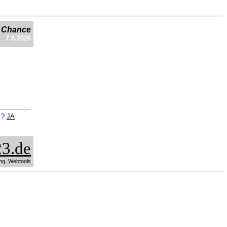
e Chance
7.8.2026
n ?
JA
3.de
ng, Webtools