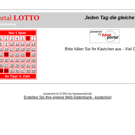
ortal
LOTTO
Jeden Tag die gleich
ostenlos
Nur 1 Spiel
1
2
3
4
5
6
7
8
9
10
11
12
13
14
Bitte füllen Sie Ihr Kästchen aus - Viel 
15
16
17
18
19
20
21
22
23
24
25
26
27
28
29
30
31
32
33
34
35
36
37
38
39
40
41
42
43
44
45
46
47
48
49
Ihr Tipp: 5. Zahl
powered in 0.00s by baseportal.de
Erstellen Sie Ihre eigene Web-Datenbank - kostenlos!