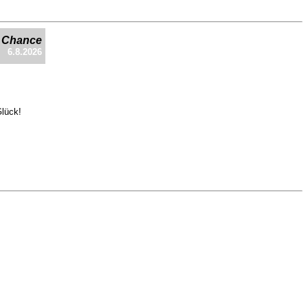
e Chance
6.8.2026
Glück!