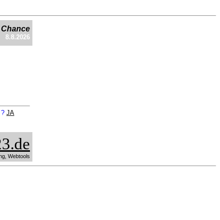
e Chance
8.8.2026
n ?
JA
3.de
ng, Webtools