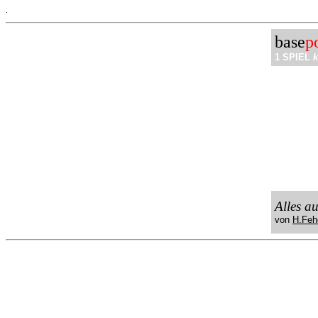
.
base
p
1 SPIEL
k
Alles a
von
H.Feh