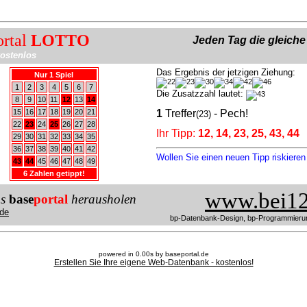
ortal
LOTTO
Jeden Tag die gleich
ostenlos
Das Ergebnis der jetzigen Ziehung:
Nur 1 Spiel
1
2
3
4
5
6
7
Die Zusatzzahl lautet:
8
9
10
11
12
13
14
15
16
17
18
19
20
21
1
Treffer
- Pech!
(23)
22
23
24
25
26
27
28
Ihr Tipp:
12, 14, 23, 25, 43, 44
29
30
31
32
33
34
35
36
37
38
39
40
41
42
Wollen Sie einen neuen Tipp riskiere
43
44
45
46
47
48
49
6 Zahlen getippt!
www.bei12
us
base
portal
herausholen
de
bp-Datenbank-Design, bp-Programmieru
powered in 0.00s by baseportal.de
Erstellen Sie Ihre eigene Web-Datenbank - kostenlos!