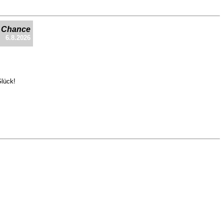
e Chance
6.8.2026
Glück!