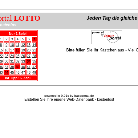
ortal
LOTTO
Jeden Tag die gleich
ostenlos
Nur 1 Spiel
1
2
3
4
5
6
7
8
9
10
11
12
13
14
Bitte füllen Sie Ihr Kästchen aus - Viel 
15
16
17
18
19
20
21
22
23
24
25
26
27
28
29
30
31
32
33
34
35
36
37
38
39
40
41
42
43
44
45
46
47
48
49
Ihr Tipp: 5. Zahl
powered in 0.01s by baseportal.de
Erstellen Sie Ihre eigene Web-Datenbank - kostenlos!