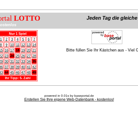
ortal
LOTTO
Jeden Tag die gleich
ostenlos
Nur 1 Spiel
1
2
3
4
5
6
7
8
9
10
11
12
13
14
Bitte füllen Sie Ihr Kästchen aus - Viel 
15
16
17
18
19
20
21
22
23
24
25
26
27
28
29
30
31
32
33
34
35
36
37
38
39
40
41
42
43
44
45
46
47
48
49
Ihr Tipp: 5. Zahl
powered in 0.01s by baseportal.de
Erstellen Sie Ihre eigene Web-Datenbank - kostenlos!