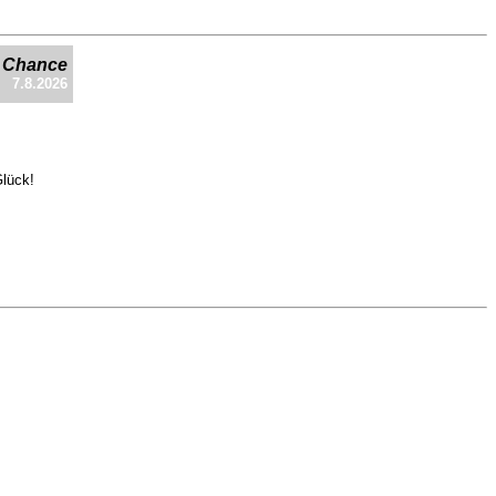
e Chance
7.8.2026
Glück!