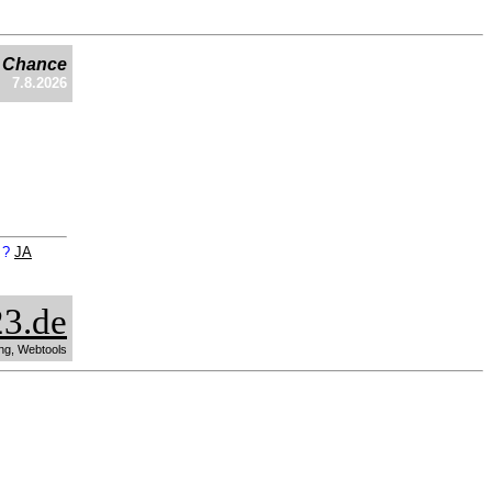
e Chance
7.8.2026
n ?
JA
3.de
ng, Webtools