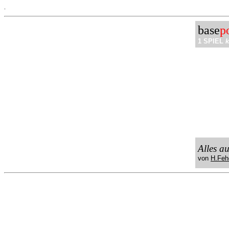
.
base
p
1 SPIEL
k
Alles a
von
H.Feh