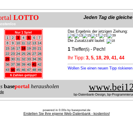
ortal
LOTTO
Jeden Tag die gleich
ostenlos
Das Ergebnis der jetzigen Ziehung:
Nur 1 Spiel
1
2
3
4
5
6
7
Die Zusatzzahl lautet:
8
9
10
11
12
13
14
15
16
17
18
19
20
21
1
Treffer
- Pech!
(5)
22
23
24
25
26
27
28
Ihr Tipp:
3, 5, 18, 29, 41, 44
29
30
31
32
33
34
35
36
37
38
39
40
41
42
Wollen Sie einen neuen Tipp riskiere
43
44
45
46
47
48
49
6 Zahlen getippt!
www.bei12
us
base
portal
herausholen
de
bp-Datenbank-Design, bp-Programmieru
powered in 0.00s by baseportal.de
Erstellen Sie Ihre eigene Web-Datenbank - kostenlos!