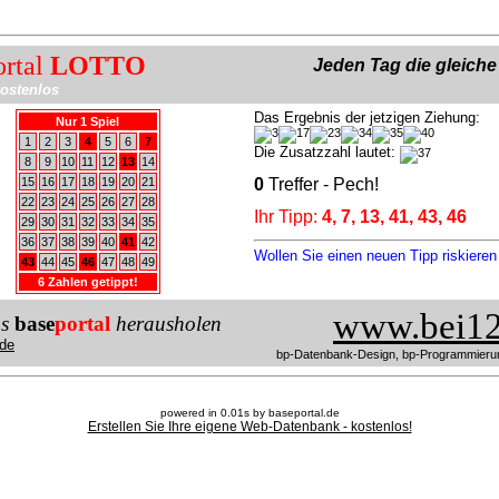
ortal
LOTTO
Jeden Tag die gleich
ostenlos
Das Ergebnis der jetzigen Ziehung:
Nur 1 Spiel
1
2
3
4
5
6
7
Die Zusatzzahl lautet:
8
9
10
11
12
13
14
15
16
17
18
19
20
21
0
Treffer - Pech!
22
23
24
25
26
27
28
Ihr Tipp:
4, 7, 13, 41, 43, 46
29
30
31
32
33
34
35
36
37
38
39
40
41
42
Wollen Sie einen neuen Tipp riskiere
43
44
45
46
47
48
49
6 Zahlen getippt!
www.bei12
us
base
portal
herausholen
de
bp-Datenbank-Design, bp-Programmieru
powered in 0.01s by baseportal.de
Erstellen Sie Ihre eigene Web-Datenbank - kostenlos!