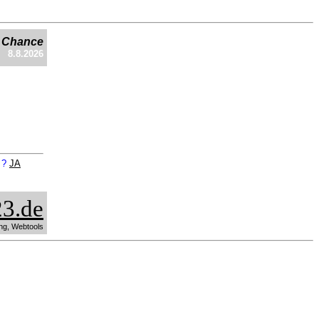
e Chance
8.8.2026
n ?
JA
3.de
ng, Webtools